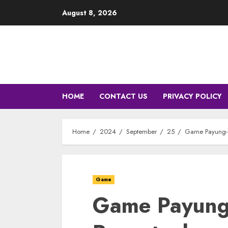
Skip
August 8, 2026
to
content
HOME
CONTACT US
PRIVACY POLICY
Home
2024
September
25
Game Payung-P
Game
Game Payung