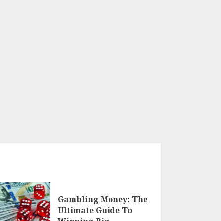
Gambling Money: The
Ultimate Guide To