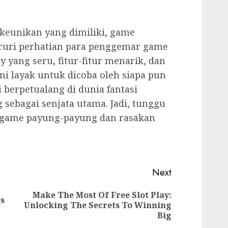
keunikan yang dimiliki, game
curi perhatian para penggemar game
 yang seru, fitur-fitur menarik, dan
i layak untuk dicoba oleh siapa pun
 berpetualang di dunia fantasi
ebagai senjata utama. Jadi, tunggu
 game payung-payung dan rasakan
Next
Make The Most Of Free Slot Play:
ts
Previous
Next
Unlocking The Secrets To Winning
post:
post:
Big