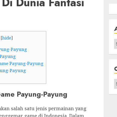
Di Dunia Fantasi
[
hide
]
A
yung-Payung
-Payung
Game Payung-Payung
yung-Payung
C
ame Payung-Payung
an salah satu jenis permainan yang
penggemar game di Indonesia. Dalam