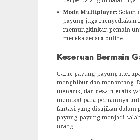
berpetualang di dalamnya.
Mode Multiplayer:
Selain 
payung juga menyediakan 
memungkinkan pemain unt
mereka secara online.
Keseruan Bermain G
Game payung-payung merupa
menghibur dan menantang. De
menarik, dan desain grafis
memikat para pemainnya untu
fantasi yang disajikan dalam 
payung-payung menjadi salah
orang.