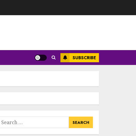
SUBSCRIBE
earch
or: