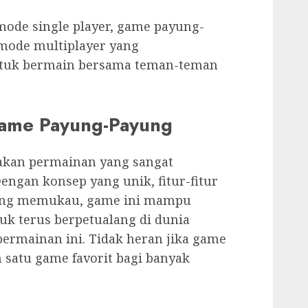
mode single player, game payung-
mode multiplayer yang
uk bermain bersama teman-teman
ame Payung-Payung
kan permainan yang sangat
ngan konsep yang unik, fitur-fitur
 yang memukau, game ini mampu
k terus berpetualang di dunia
permainan ini. Tidak heran jika game
 satu game favorit bagi banyak