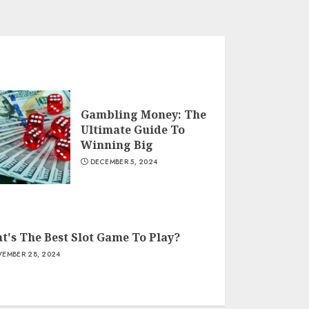
Gambling Money: The
Ultimate Guide To
Winning Big
DECEMBER 5, 2024
t's The Best Slot Game To Play?
EMBER 28, 2024