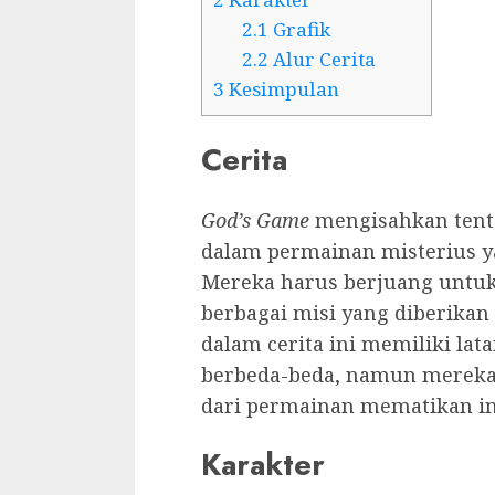
2.1
Grafik
2.2
Alur Cerita
3
Kesimpulan
Cerita
God’s Game
mengisahkan tent
dalam permainan misterius ya
Mereka harus berjuang untuk
berbagai misi yang diberikan 
dalam cerita ini memiliki lat
berbeda-beda, namun mereka 
dari permainan mematikan in
Karakter