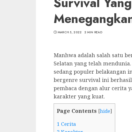
Survival Yan
Menegangka
MARCH 5, 2022
2 MIN READ
Manhwa adalah salah satu be
Selatan yang telah mendunia
sedang populer belakangan i
bergenre survival ini berhas
pembaca dengan alur cerita 
karakter yang kuat.
Page Contents
[
hide
]
1
Cerita
2
Karakter