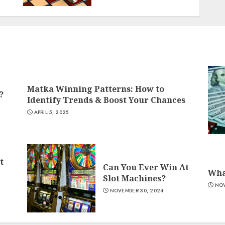
Matka Winning Patterns: How to
?
Identify Trends & Boost Your Chances
APRIL 5, 2025
t
Can You Ever Win At
Wha
Slot Machines?
NOV
NOVEMBER 30, 2024