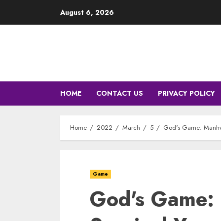
Skip
August 6, 2026
to
content
HOME
CONTACT US
PRIVACY POLICY
Home
2022
March
5
God's Game: Manhw
Game
God's Game: