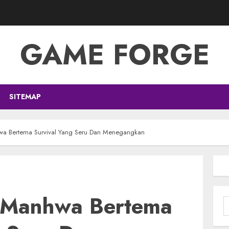
GAME FORGE
SITEMAP
a Bertema Survival Yang Seru Dan Menegangkan
 Manhwa Bertema
S
f