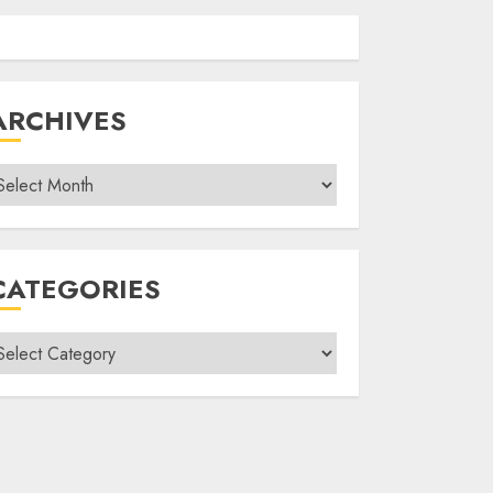
ARCHIVES
rchives
CATEGORIES
ategories